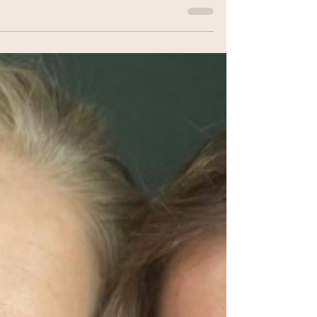
פודקאסט 86 - להיות
חדשה
״אני מאוכזבת מההתנהלות של התת מודע שלי״, אמרתי
לעדי בפודקאסט, ברגע של חולשה, אחרי שנוצר לי בחיים
קרייסס לא מתוכנן ובלתי צפוי, בזמן הכי לא מתאים שיש,
מאיים לחבל לי בתוכניות ביג טיים. ״אני לא מאמינה שאת
אומרת את זה״, עדי פרצה בצחוק גדול, ״בחיים לא שמעתי
מישהו אומר את המשפט הזה״.