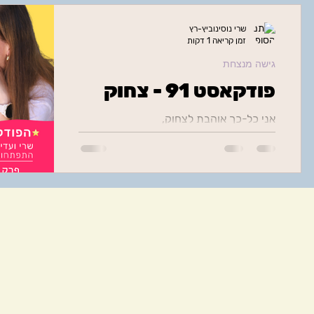
ביטחון עצמי-אהבה עצמית-ערך עצמי
גישה מנצחת
שרי נוסינוביץ-רץ
זמן קריאה 1 דקות
גישה מנצחת
הרגלים אפקטיביים והתמדה
תודעת שפע וכסף
פח
פודקאסט 91 - צחוק
אני כל-כך אוהבת לצחוק,
ניהול רגשי
מערכות יחסים
רוחניות
aughing