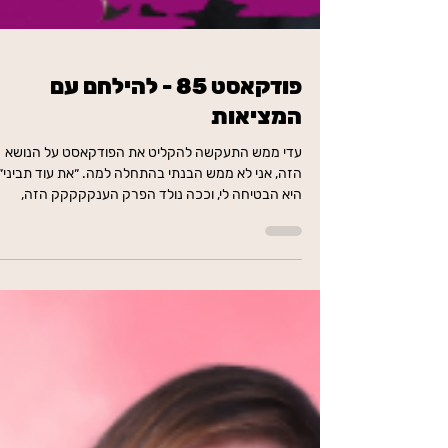
פודקאסט 85 - להילחם עם
המציאות
עדי ממש התעקשה להקליט את הפודקאסט על הנושא
הזה, אני לא ממש הבנתי בהתחלה למה. ״את עוד תביני״,
היא הבטיחה לי, וככה נולד הפרק הענקקקקק הזה,
שעושה פייס-איט למציאות שהיא לא תמיד לרוחנו, ואז