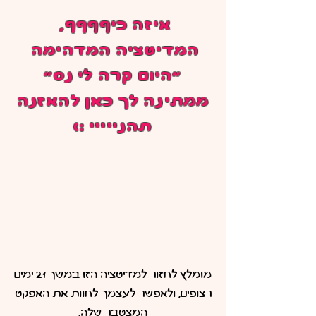
איזה כיףףףף,
המדיטציה המדהימה
"היום קרה לי נס"
ממתינה לך כאן להאזנה
תהנייייי :)
מומלץ לחזור למדיטציה הזו במשך 21 ימים
רצופים, ולאפשר לעצמך לחוות את האפקט
המצטבר שלה.