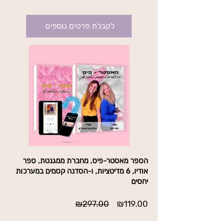
בתוקף עד לביטול
לקבלת פרטים נוספים
הספר מאסטר-פיס, מחברת ממגנטת, ספר
אודיו, 6 מדיטציות, ו-הסדנה קסמים במערכות
יחסים
מחיר
מחיר
₪297.00
₪119.00
מבצע
רגיל