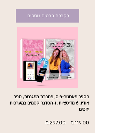
בתוקף עד לביטול
לקבלת פרטים נוספים
הספר מאסטר-פיס, מחברת ממגנטת, ספר
אודיו, 6 מדיטציות, ו-הסדנה קסמים במערכות
יחסים
מחיר
מחיר
₪297.00
₪119.00
מבצע
רגיל