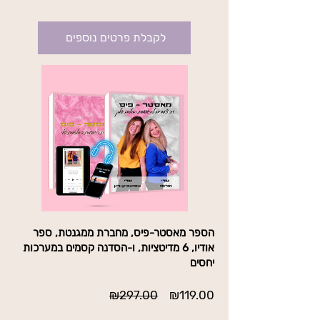
בתוקף עד לביטול
לקבלת פרטים נוספים
הספר מאסטר-פיס, מחברת ממגנטת, ספר
אודיו, 6 מדיטציות, ו-הסדנה קסמים במערכות
יחסים
מחיר
מחיר
₪297.00
₪119.00
מבצע
רגיל