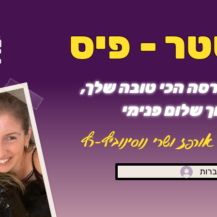
ר - פיס
סה הכי טובה שלך,
 שלום פנימי
אורפז ושרי נוסינוביץ-רץ
רות