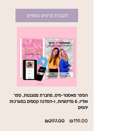
בתוקף עד לביטול
לקבלת פרטים נוספים
הספר מאסטר-פיס, מחברת ממגנטת, ספר
אודיו, 6 מדיטציות, ו-הסדנה קסמים במערכות
יחסים
מחיר
מחיר
₪297.00
₪119.00
מבצע
רגיל