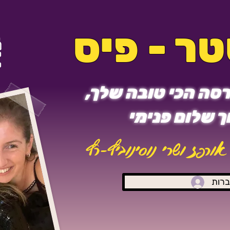
ר - פיס
סה הכי טובה שלך,
 שלום פנימי
אורפז ושרי נוסינוביץ-רץ
רות