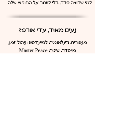
למי שרוצה סדר, בלי לוותר על החופש שלה
נעים מאוד, עדי אורפז
מנטורית בינלאומית למיינדסט וניהול זמן,
מייסדת שיטת Master Peace
ומאמנת אלפי נשים בארץ ובעולם.
אחרי 20 שנה של אימון,
גיליתי את הסוד הפשוט:
הדרך היחידה לנהל את בהזמן שלך,
היא להכיר את מנגנון ההפעלה
הפנימי שלך
ועכשיו, בפעם הראשונה,
אני חושפת את השיטה המלאה
בהדרכה המוקלטת
שזמינה לך עכשיו לצפיה