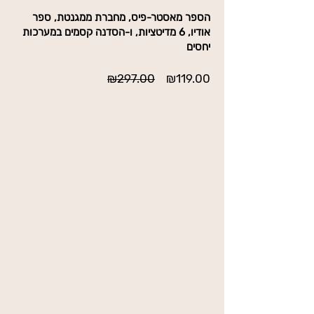
הספר מאסטר-פיס, מחברת ממגנטת, ספר
אודיו, 6 מדיטציות, ו-הסדנה קסמים במערכות
יחסים
מחיר
מחיר
₪297.00
₪119.00
מבצע
רגיל