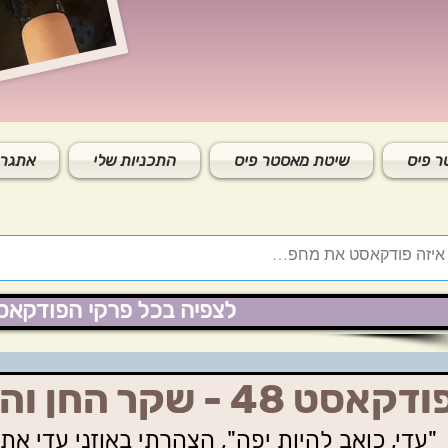
 פיס
שיטת מאסטר פיס
התכניות שלי
אתגר 
לצפיה בכל פרקי הפודקאס
דקאסט 48 - שקר החן והבל היופי
"עדי, כואב להיות יפה", הצהרתי באוזני עדי את