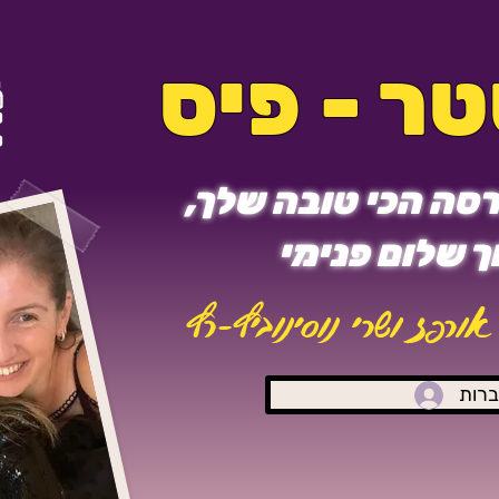
ר - פיס
סה הכי טובה שלך,
 שלום פנימי
אורפז ושרי נוסינוביץ-רץ
רות