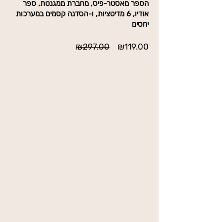
הספר מאסטר-פיס, מחברת ממגנטת, ספר
אודיו, 6 מדיטציות, ו-הסדנה קסמים במערכות
יחסים
מחיר
מחיר
₪297.00
₪119.00
מבצע
רגיל