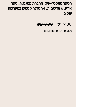
הספר מאסטר-פיס, מחברת ממגנטת, ספר
אודיו, 6 מדיטציות, ו-הסדנה קסמים במערכות
יחסים
Regular
Sale
₪297.00
₪119.00
Price
Price
משלוח
|
Excluding מסים