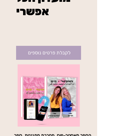
אפשרי
₪234
בשיטת מאסטר פיס
בתוקף עד לביטול
לקבלת פרטים נוספים
הספר מאסטר-פיס, מחברת ממגנטת, ספר