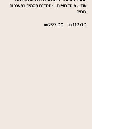
אודיו, 6 מדיטציות, ו-הסדנה קסמים במערכות
יחסים
מחיר
מחיר
₪297.00
₪119.00
מבצע
רגיל